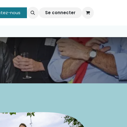
 vos événements
ctez-nous
Vos Evénements organisés par TuBusine
Se connecter