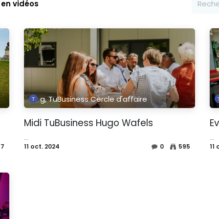
 en vidéos
g, TuBusiness Cercle d'affaire
Midi TuBusiness Hugo Wafels
E
...
...
77
11 oct. 2024
0
595
11 