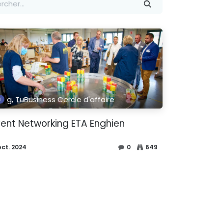
g, TuBusiness Cercle d'affaire
vent Networking ETA Enghien
oct. 2024
0
649