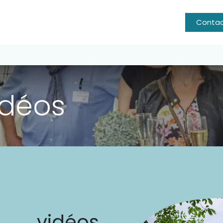
énements
Qui sommes-nous?
Agenda
Nous créons
Conta
idéos
s vidéos