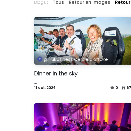
Blogs :
Tous
Retour en images
Retour
g, TuBusiness Cercle d'affaire
Dinner in the sky
...
11 oct. 2024
0
6