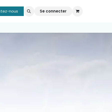
 vos événements
ctez-nous
Vos Evénements organisés par TuBusine
Se connecter