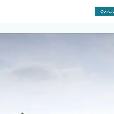
énements
Qui sommes-nous?
Agenda
Nous créons
Conta