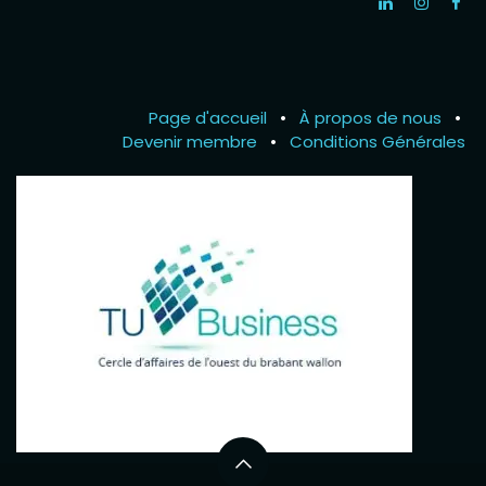
Page d'accueil
•
À propos de nous
•
Devenir membre
•
Conditions Générales