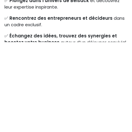
✅
Plongez dans l’univers de Belsack
et découvrez
leur expertise inspirante.
✅
Rencontrez des entrepreneurs et décideurs
dans
un cadre exclusif.
✅
Échangez des idées, trouvez des synergies et
boostez votre business
autour d’un déjeuner convivial.
🔥
Au programme :
12h00
: Accueil et verre de Bienvenue
12h15
: visite des coulisses de Belsack et ses ateliers
🍽️
12h45 - 14h00
:
Networking Lunch
: développez
votre réseau dans une ambiance détendue et efficace
🔔
Les places sont limitées !
Ne ratez pas cette
occasion de
connecter, apprendre et grandir
ensemble
.
📩
Inscrivez-vous dès maintenant
: