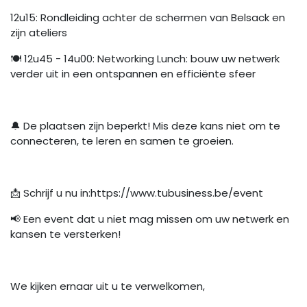
12u15: Rondleiding achter de schermen van Belsack en
zijn ateliers
🍽️ 12u45 - 14u00: Networking Lunch: bouw uw netwerk
verder uit in een ontspannen en efficiënte sfeer
🔔 De plaatsen zijn beperkt! Mis deze kans niet om te
connecteren, te leren en samen te groeien.
📩 Schrijf u nu in:https://www.tubusiness.be/event
📢 Een event dat u niet mag missen om uw netwerk en
kansen te versterken!
We kijken ernaar uit u te verwelkomen,